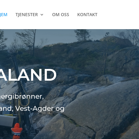
JEM
TJENESTER
OM OSS
KONTAKT
ALAND
nergibrønner,
land, Vest-Agder og