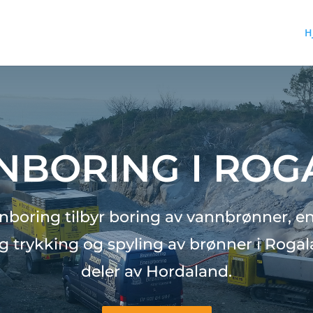
H
NBORING I ROG
boring tilbyr boring av vannbrønner, e
g trykking og spyling av brønner i Roga
deler av Hordaland.